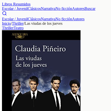
Libros Resumidos
Escolar / Juvenil
Clásicos
Narrativa
No ficción
Autores
Buscar
Escolar / Juvenil
Clásicos
Narrativa
No ficción
Autores
Inicio
/
Thriller
/
Las viudas de los jueves
Thriller
Teatro