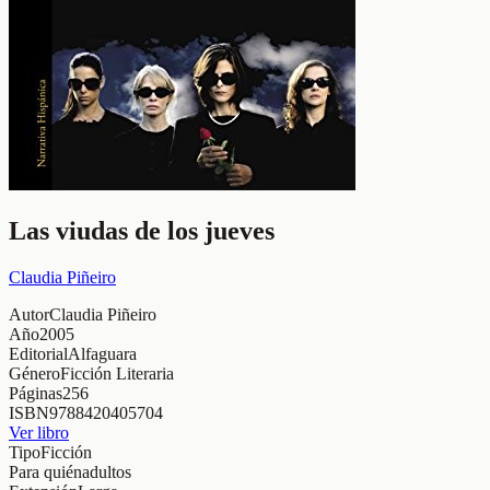
Las viudas de los jueves
Claudia Piñeiro
Autor
Claudia Piñeiro
Año
2005
Editorial
Alfaguara
Género
Ficción Literaria
Páginas
256
ISBN
9788420405704
Ver libro
Tipo
Ficción
Para quién
adultos