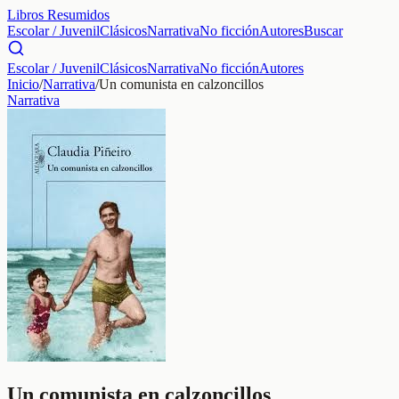
Libros Resumidos
Escolar / Juvenil
Clásicos
Narrativa
No ficción
Autores
Buscar
Escolar / Juvenil
Clásicos
Narrativa
No ficción
Autores
Inicio
/
Narrativa
/
Un comunista en calzoncillos
Narrativa
Un comunista en calzoncillos