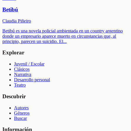
Betibú
Claudia Piñeiro
Betibú es una novela policial ambientada en un country argentino
donde un empresario aparece muerto en circunstancias que, al
principio, parecen un suicidio. El
...
Explorar
Juvenil / Escolar
Clásicos
Narrativa
Desarrollo personal
Teatro
Descubrir
Autores
Géneros
Buscar
Información