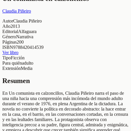
Claudia Piñeiro
Autor
Claudia Piñeiro
Año
2013
Editorial
Alfaguara
Género
Narrativa
Páginas
200
ISBN
9788420414539
Ver libro
Tipo
Ficción
Para quién
adulto
Extensión
Media
Resumen
En Un comunista en calzoncillos, Claudia Piñeiro narra el paso de
una niña hacia una comprensión más incómoda del mundo adulto
durante el verano de 1976, en plena Argentina de la dictadura. La
novela no convierte la política en decorado abstracto: la hace entrar
en la casa, en el barrio, en las conversaciones cortadas, en la censura
y en las lealtades familiares. La protagonista observa con
inteligencia precoz a su padre, figura central, admirada y enigmática,
y empieza a descubrir que crecer también significa aprender qué