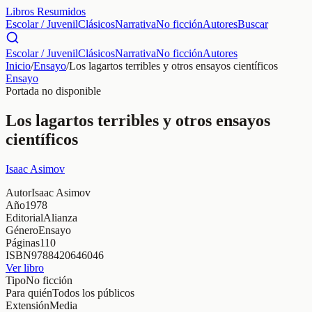
Libros Resumidos
Escolar / Juvenil
Clásicos
Narrativa
No ficción
Autores
Buscar
Escolar / Juvenil
Clásicos
Narrativa
No ficción
Autores
Inicio
/
Ensayo
/
Los lagartos terribles y otros ensayos científicos
Ensayo
Portada no disponible
Los lagartos terribles y otros ensayos
científicos
Isaac Asimov
Autor
Isaac Asimov
Año
1978
Editorial
Alianza
Género
Ensayo
Páginas
110
ISBN
9788420646046
Ver libro
Tipo
No ficción
Para quién
Todos los públicos
Extensión
Media