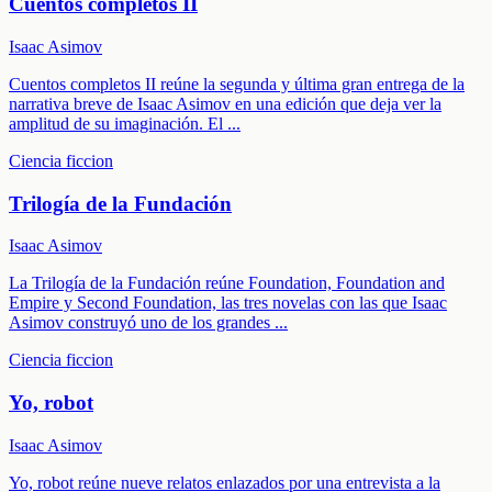
Cuentos completos II
Isaac Asimov
Cuentos completos II reúne la segunda y última gran entrega de la
narrativa breve de Isaac Asimov en una edición que deja ver la
amplitud de su imaginación. El
...
Ciencia ficcion
Trilogía de la Fundación
Isaac Asimov
La Trilogía de la Fundación reúne Foundation, Foundation and
Empire y Second Foundation, las tres novelas con las que Isaac
Asimov construyó uno de los grandes
...
Ciencia ficcion
Yo, robot
Isaac Asimov
Yo, robot reúne nueve relatos enlazados por una entrevista a la