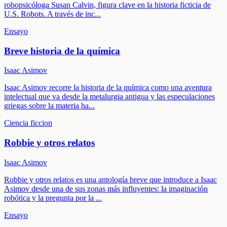
robopsicóloga Susan Calvin, figura clave en la historia ficticia de
U.S. Robots. A través de inc
...
Ensayo
Breve historia de la química
Isaac Asimov
Isaac Asimov recorre la historia de la química como una aventura
intelectual que va desde la metalurgia antigua y las especulaciones
griegas sobre la materia ha
...
Ciencia ficcion
Robbie y otros relatos
Isaac Asimov
Robbie y otros relatos es una antología breve que introduce a Isaac
Asimov desde una de sus zonas más influyentes: la imaginación
robótica y la pregunta por la
...
Ensayo