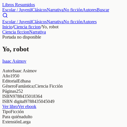
Libros Resumidos
Escolar / Juvenil
Clásicos
Narrativa
No ficción
Autores
Buscar
Escolar / Juvenil
Clásicos
Narrativa
No ficción
Autores
Inicio
/
Ciencia ficcion
/
Yo, robot
Ciencia ficcion
Narrativa
Portada no disponible
Yo, robot
Isaac Asimov
Autor
Isaac Asimov
Año
1950
Editorial
Edhasa
Género
Fantástica;Ciencia Ficción
Páginas
252
ISBN
9788435018364
ISBN digital
9788435045049
Ver libro
Ver ebook
Tipo
Ficción
Para quién
adulto
Extensión
Larga