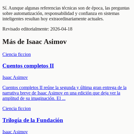
Sí. Aunque algunas referencias técnicas son de época, las preguntas
sobre automatización, responsabilidad y confianza en sistemas
inteligentes resultan hoy extraordinariamente actuales.
Revisado editorialmente:
2026-04-18
Más de
Isaac Asimov
Ciencia ficcion
Cuentos completos II
Isaac Asimov
Cuentos completos II reúne la segunda y última gran entrega de la
narrativa breve de Isaac Asimov en una edición que deja ver la
amplitud de su imaginación. El
...
Ciencia ficcion
Trilogía de la Fundación
Isaac Asimov