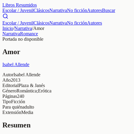
Libros Resumidos
Escolar / Juvenil
Clásicos
Narrativa
No ficción
Autores
Buscar
Escolar / Juvenil
Clásicos
Narrativa
No ficción
Autores
Inicio
/
Narrativa
/
Amor
Narrativa
Romance
Portada no disponible
Amor
Isabel Allende
Autor
Isabel Allende
Año
2013
Editorial
Plaza & Janés
Género
Romántica;Erótica
Páginas
240
Tipo
Ficción
Para quién
adulto
Extensión
Media
Resumen