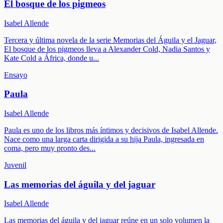
El bosque de los pigmeos
Isabel Allende
Tercera y última novela de la serie Memorias del Águila y el Jaguar,
El bosque de los pigmeos lleva a Alexander Cold, Nadia Santos y
Kate Cold a África, donde u
...
Ensayo
Paula
Isabel Allende
Paula es uno de los libros más íntimos y decisivos de Isabel Allende.
Nace como una larga carta dirigida a su hija Paula, ingresada en
coma, pero muy pronto des
...
Juvenil
Las memorias del águila y del jaguar
Isabel Allende
Las memorias del águila y del jaguar reúne en un solo volumen la