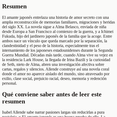
Resumen
El amante japonés entrelaza una historia de amor secreto con una
amplia reconstrucción de memorias familiares, migraciones y heridas
del siglo XX. La novela sigue a Alma Belasco, enviada de niña
desde Europa a San Francisco al comienzo de la guerra, y a Ichimei
Fukuda, hijo del jardinero japonés de la familia que la acoge. Entre
ambos nace un vínculo que queda marcado por la separación, la
clandestinidad y el peso de la historia, especialmente tras el
internamiento de los japoneses estadounidenses durante la Segunda
Guerra Mundial. Décadas más tarde, cuando Alma vive su vejez en
la residencia Lark House, la llegada de Irina Bazili y la curiosidad
de Seth, nieto de Alma, abren una investigación afectiva sobre
cartas, regalos y silencios. Allende construye así una novela coral
donde el amor no aparece aislado del mundo, sino atravesado por
exilio, clase social, prejuicio racial, deseo, memoria y redención
personal.
Qué conviene saber antes de leer este
resumen
Isabel Allende sabe narrar pasiones largas sin reducirlas a pura
nostalgia, y El amante japonés es una buena prueba de ello. La