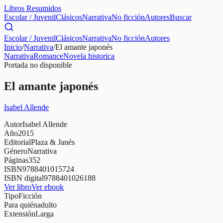
Libros Resumidos
Escolar / Juvenil
Clásicos
Narrativa
No ficción
Autores
Buscar
Escolar / Juvenil
Clásicos
Narrativa
No ficción
Autores
Inicio
/
Narrativa
/
El amante japonés
Narrativa
Romance
Novela historica
Portada no disponible
El amante japonés
Isabel Allende
Autor
Isabel Allende
Año
2015
Editorial
Plaza & Janés
Género
Narrativa
Páginas
352
ISBN
9788401015724
ISBN digital
9788401026188
Ver libro
Ver ebook
Tipo
Ficción
Para quién
adulto
Extensión
Larga