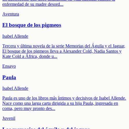
enfermedad de su madre desord
...
Aventura
El bosque de los pigmeos
Isabel Allende
Tercera y última novela de la serie Memorias del Águila y el Jaguar,
El bosque de los pigmeos lleva a Alexander Cold, Nadia Santos y
Kate Cold a África, donde u
...
Ensayo
Paula
Isabel Allende
Paula es uno de los libros más íntimos y decisivos de Isabel Allende.
Nace como una larga carta dirigida a su hija Paula, ingresada en
coma, pero muy pronto des
...
Juvenil