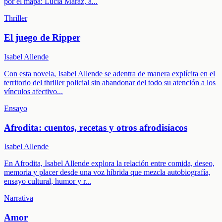
por el mapa: Lucía Maraz, a
...
Thriller
El juego de Ripper
Isabel Allende
Con esta novela, Isabel Allende se adentra de manera explícita en el
territorio del thriller policial sin abandonar del todo su atención a los
vínculos afectivo
...
Ensayo
Afrodita: cuentos, recetas y otros afrodisíacos
Isabel Allende
En Afrodita, Isabel Allende explora la relación entre comida, deseo,
memoria y placer desde una voz híbrida que mezcla autobiografía,
ensayo cultural, humor y r
...
Narrativa
Amor