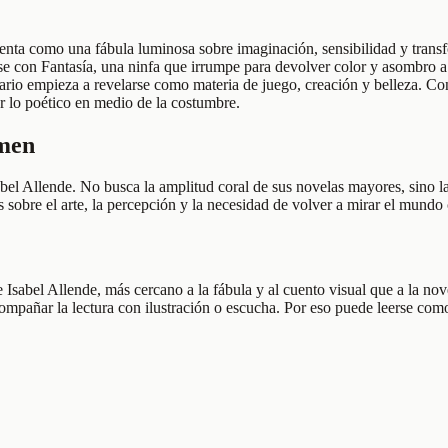
enta como una fábula luminosa sobre imaginación, sensibilidad y transfo
e con Fantasía, una ninfa que irrumpe para devolver color y asombro a
nario empieza a revelarse como materia de juego, creación y belleza. Con
ar lo poético en medio de la costumbre.
umen
bel Allende. No busca la amplitud coral de sus novelas mayores, sino la 
ias sobre el arte, la percepción y la necesidad de volver a mirar el mu
e Isabel Allende, más cercano a la fábula y al cuento visual que a la no
compañar la lectura con ilustración o escucha. Por eso puede leerse como