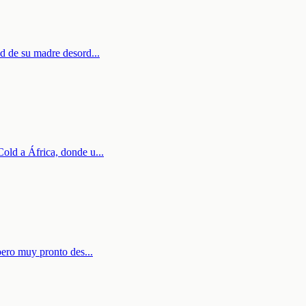
ad de su madre desord
...
Cold a África, donde u
...
 pero muy pronto des
...