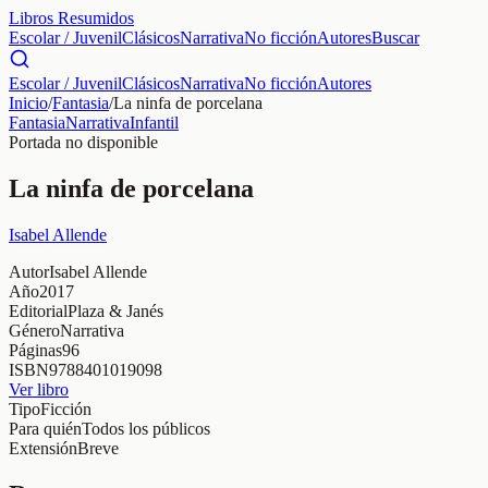
Libros Resumidos
Escolar / Juvenil
Clásicos
Narrativa
No ficción
Autores
Buscar
Escolar / Juvenil
Clásicos
Narrativa
No ficción
Autores
Inicio
/
Fantasia
/
La ninfa de porcelana
Fantasia
Narrativa
Infantil
Portada no disponible
La ninfa de porcelana
Isabel Allende
Autor
Isabel Allende
Año
2017
Editorial
Plaza & Janés
Género
Narrativa
Páginas
96
ISBN
9788401019098
Ver libro
Tipo
Ficción
Para quién
Todos los públicos
Extensión
Breve