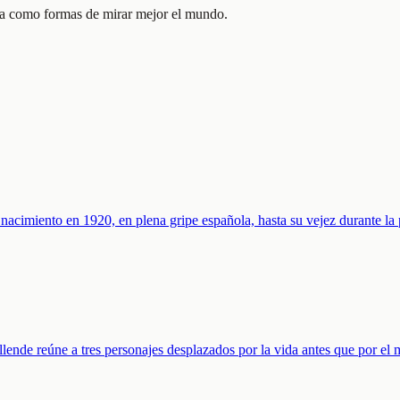
ica como formas de mirar mejor el mundo.
u nacimiento en 1920, en plena gripe española, hasta su vejez durante 
lende reúne a tres personajes desplazados por la vida antes que por el