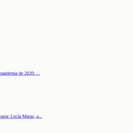
la pandemia de 2020.
...
 mapa: Lucía Maraz, a
...