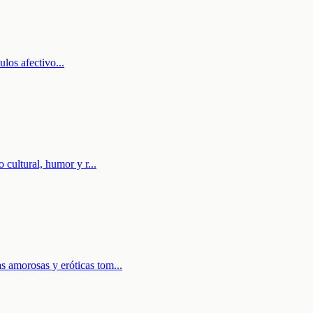
culos afectivo
...
 cultural, humor y r
...
s amorosas y eróticas tom
...