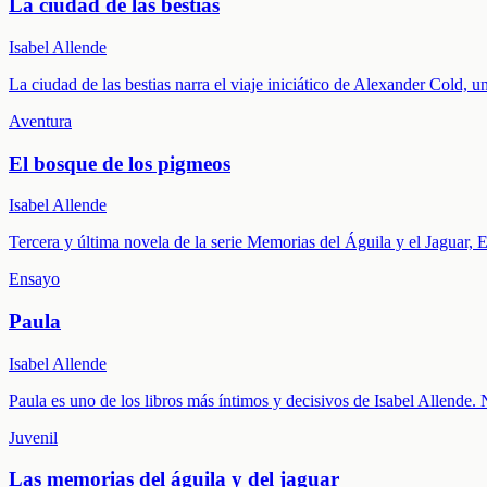
La ciudad de las bestias
Isabel Allende
La ciudad de las bestias narra el viaje iniciático de Alexander Cold
Aventura
El bosque de los pigmeos
Isabel Allende
Tercera y última novela de la serie Memorias del Águila y el Jaguar,
Ensayo
Paula
Isabel Allende
Paula es uno de los libros más íntimos y decisivos de Isabel Allende.
Juvenil
Las memorias del águila y del jaguar