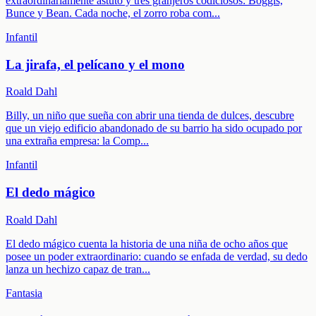
extraordinariamente astuto y tres granjeros codiciosos: Boggis,
Bunce y Bean. Cada noche, el zorro roba com
...
Infantil
La jirafa, el pelícano y el mono
Roald Dahl
Billy, un niño que sueña con abrir una tienda de dulces, descubre
que un viejo edificio abandonado de su barrio ha sido ocupado por
una extraña empresa: la Comp
...
Infantil
El dedo mágico
Roald Dahl
El dedo mágico cuenta la historia de una niña de ocho años que
posee un poder extraordinario: cuando se enfada de verdad, su dedo
lanza un hechizo capaz de tran
...
Fantasia