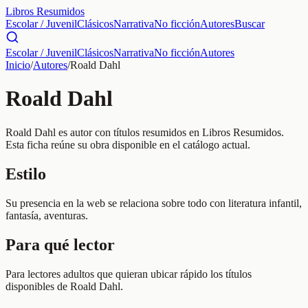
Libros Resumidos
Escolar / Juvenil
Clásicos
Narrativa
No ficción
Autores
Buscar
Escolar / Juvenil
Clásicos
Narrativa
No ficción
Autores
Inicio
/
Autores
/
Roald Dahl
Roald Dahl
Roald Dahl es autor con títulos resumidos en Libros Resumidos.
Esta ficha reúne su obra disponible en el catálogo actual.
Estilo
Su presencia en la web se relaciona sobre todo con literatura infantil,
fantasía, aventuras.
Para qué lector
Para lectores adultos que quieran ubicar rápido los títulos
disponibles de Roald Dahl.