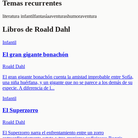
Temas recurrentes
literatura infantil
fantasía
aventuras
humor
aventura
Libros de
Roald Dahl
Infantil
El gran gigante bonachón
Roald Dahl
El gran gigante bonachón cuenta la amistad improbable entre Sofía,
una niña huérfana, y un gigante que no se parece a los demás de su
especie. A diferencia de l
...
Infantil
El Superzorro
Roald Dahl
El Superzorro narra el enfrentamiento entre un zorro