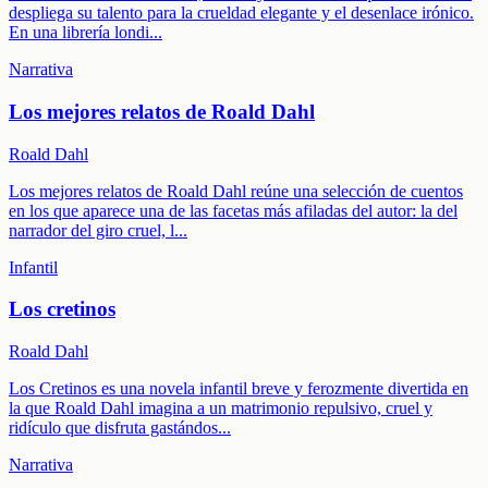
despliega su talento para la crueldad elegante y el desenlace irónico.
En una librería londi
...
Narrativa
Los mejores relatos de Roald Dahl
Roald Dahl
Los mejores relatos de Roald Dahl reúne una selección de cuentos
en los que aparece una de las facetas más afiladas del autor: la del
narrador del giro cruel, l
...
Infantil
Los cretinos
Roald Dahl
Los Cretinos es una novela infantil breve y ferozmente divertida en
la que Roald Dahl imagina a un matrimonio repulsivo, cruel y
ridículo que disfruta gastándos
...
Narrativa