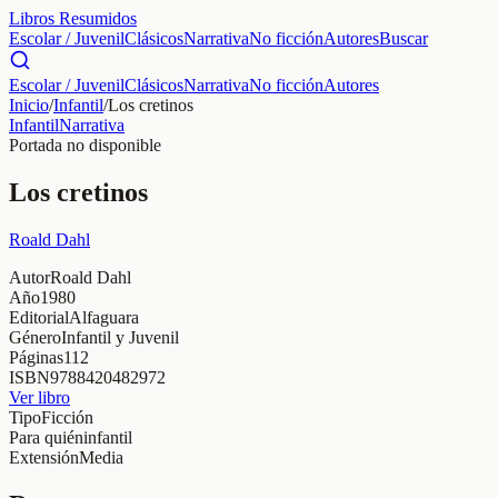
Libros Resumidos
Escolar / Juvenil
Clásicos
Narrativa
No ficción
Autores
Buscar
Escolar / Juvenil
Clásicos
Narrativa
No ficción
Autores
Inicio
/
Infantil
/
Los cretinos
Infantil
Narrativa
Portada no disponible
Los cretinos
Roald Dahl
Autor
Roald Dahl
Año
1980
Editorial
Alfaguara
Género
Infantil y Juvenil
Páginas
112
ISBN
9788420482972
Ver libro
Tipo
Ficción
Para quién
infantil
Extensión
Media