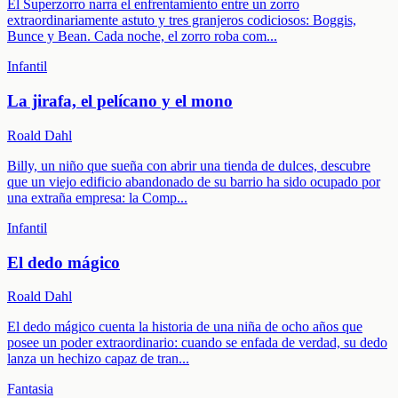
El Superzorro narra el enfrentamiento entre un zorro
extraordinariamente astuto y tres granjeros codiciosos: Boggis,
Bunce y Bean. Cada noche, el zorro roba com
...
Infantil
La jirafa, el pelícano y el mono
Roald Dahl
Billy, un niño que sueña con abrir una tienda de dulces, descubre
que un viejo edificio abandonado de su barrio ha sido ocupado por
una extraña empresa: la Comp
...
Infantil
El dedo mágico
Roald Dahl
El dedo mágico cuenta la historia de una niña de ocho años que
posee un poder extraordinario: cuando se enfada de verdad, su dedo
lanza un hechizo capaz de tran
...
Fantasia