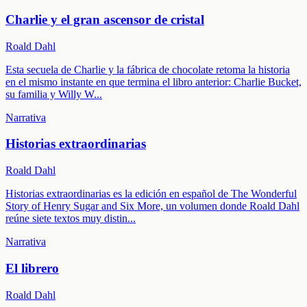
Charlie y el gran ascensor de cristal
Roald Dahl
Esta secuela de Charlie y la fábrica de chocolate retoma la historia
en el mismo instante en que termina el libro anterior: Charlie Bucket,
su familia y Willy W
...
Narrativa
Historias extraordinarias
Roald Dahl
Historias extraordinarias es la edición en español de The Wonderful
Story of Henry Sugar and Six More, un volumen donde Roald Dahl
reúne siete textos muy distin
...
Narrativa
El librero
Roald Dahl