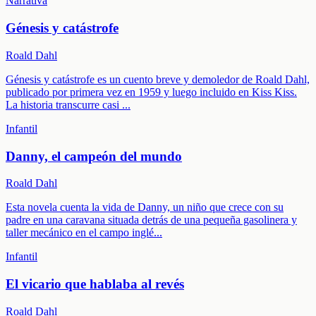
Narrativa
Génesis y catástrofe
Roald Dahl
Génesis y catástrofe es un cuento breve y demoledor de Roald Dahl,
publicado por primera vez en 1959 y luego incluido en Kiss Kiss.
La historia transcurre casi
...
Infantil
Danny, el campeón del mundo
Roald Dahl
Esta novela cuenta la vida de Danny, un niño que crece con su
padre en una caravana situada detrás de una pequeña gasolinera y
taller mecánico en el campo inglé
...
Infantil
El vicario que hablaba al revés
Roald Dahl