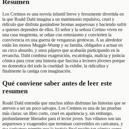
Resumen
Los Cretinos es una novela infantil breve y ferozmente divertida en
la que Roald Dahl imagina a un matrimonio repulsivo, cruel y
ridículo que disfruta gastándose bromas asquerosas y haciendo sufrir
a quienes dependen de ellos. El señor y la señora Cretino viven en
una casa mugrienta, se odian con entusiasmo y convierten la
convivencia en una guerra de venganzas grotescas. A su alrededor
están los monos Muggle-Wump y su familia, obligados a actuar en
un circo absurdo, y unos pájaros que acabarán participando en la
revancha. Dahl combina exageración, escatología, malicia y justicia
cómica para crear una historia que fascina a lectores jóvenes porque
no domestica del todo la crueldad: la exhibe, la ridiculiza y
finalmente la castiga con imaginación.
Qué conviene saber antes de leer este
resumen
Roald Dahl entendía que muchos niños disfrutan las historias que se
atreven a ser un poco salvajes. Los Cretinos es una de las pruebas
más claras: un libro corto, cruel en apariencia y, sin embargo,
profundamente liberador para el lector joven. Sus villanos son tan
asquerosos y exagerados que terminan convertidos en caricatura, y
esa caricatura permite que la justicia final resulte tan cómica como