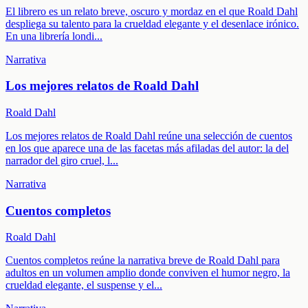
El librero es un relato breve, oscuro y mordaz en el que Roald Dahl
despliega su talento para la crueldad elegante y el desenlace irónico.
En una librería londi
...
Narrativa
Los mejores relatos de Roald Dahl
Roald Dahl
Los mejores relatos de Roald Dahl reúne una selección de cuentos
en los que aparece una de las facetas más afiladas del autor: la del
narrador del giro cruel, l
...
Narrativa
Cuentos completos
Roald Dahl
Cuentos completos reúne la narrativa breve de Roald Dahl para
adultos en un volumen amplio donde conviven el humor negro, la
crueldad elegante, el suspense y el
...