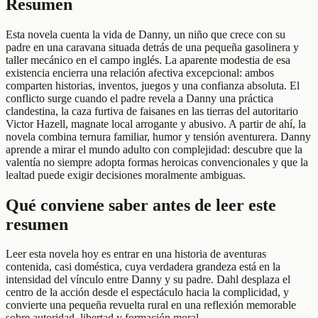
Resumen
Esta novela cuenta la vida de Danny, un niño que crece con su
padre en una caravana situada detrás de una pequeña gasolinera y
taller mecánico en el campo inglés. La aparente modestia de esa
existencia encierra una relación afectiva excepcional: ambos
comparten historias, inventos, juegos y una confianza absoluta. El
conflicto surge cuando el padre revela a Danny una práctica
clandestina, la caza furtiva de faisanes en las tierras del autoritario
Victor Hazell, magnate local arrogante y abusivo. A partir de ahí, la
novela combina ternura familiar, humor y tensión aventurera. Danny
aprende a mirar el mundo adulto con complejidad: descubre que la
valentía no siempre adopta formas heroicas convencionales y que la
lealtad puede exigir decisiones moralmente ambiguas.
Qué conviene saber antes de leer este
resumen
Leer esta novela hoy es entrar en una historia de aventuras
contenida, casi doméstica, cuya verdadera grandeza está en la
intensidad del vínculo entre Danny y su padre. Dahl desplaza el
centro de la acción desde el espectáculo hacia la complicidad, y
convierte una pequeña revuelta rural en una reflexión memorable
sobre autoridad, libertad y formación moral.