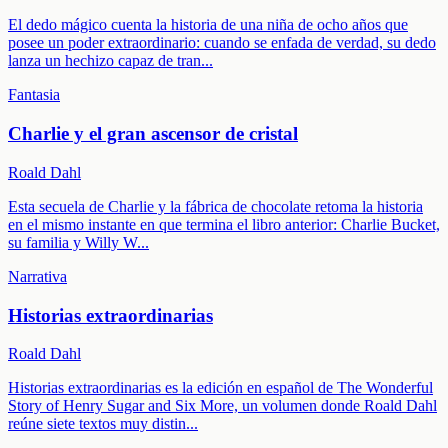
El dedo mágico cuenta la historia de una niña de ocho años que
posee un poder extraordinario: cuando se enfada de verdad, su dedo
lanza un hechizo capaz de tran
...
Fantasia
Charlie y el gran ascensor de cristal
Roald Dahl
Esta secuela de Charlie y la fábrica de chocolate retoma la historia
en el mismo instante en que termina el libro anterior: Charlie Bucket,
su familia y Willy W
...
Narrativa
Historias extraordinarias
Roald Dahl
Historias extraordinarias es la edición en español de The Wonderful
Story of Henry Sugar and Six More, un volumen donde Roald Dahl
reúne siete textos muy distin
...