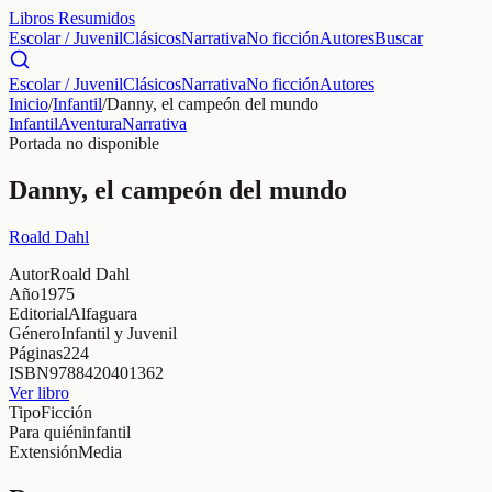
Libros Resumidos
Escolar / Juvenil
Clásicos
Narrativa
No ficción
Autores
Buscar
Escolar / Juvenil
Clásicos
Narrativa
No ficción
Autores
Inicio
/
Infantil
/
Danny, el campeón del mundo
Infantil
Aventura
Narrativa
Portada no disponible
Danny, el campeón del mundo
Roald Dahl
Autor
Roald Dahl
Año
1975
Editorial
Alfaguara
Género
Infantil y Juvenil
Páginas
224
ISBN
9788420401362
Ver libro
Tipo
Ficción
Para quién
infantil
Extensión
Media