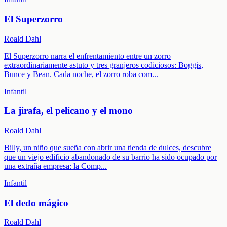
El Superzorro
Roald Dahl
El Superzorro narra el enfrentamiento entre un zorro
extraordinariamente astuto y tres granjeros codiciosos: Boggis,
Bunce y Bean. Cada noche, el zorro roba com
...
Infantil
La jirafa, el pelícano y el mono
Roald Dahl
Billy, un niño que sueña con abrir una tienda de dulces, descubre
que un viejo edificio abandonado de su barrio ha sido ocupado por
una extraña empresa: la Comp
...
Infantil
El dedo mágico
Roald Dahl