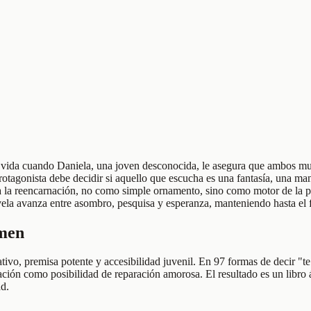
 su vida cuando Daniela, una joven desconocida, le asegura que ambos mu
rotagonista debe decidir si aquello que escucha es una fantasía, una ma
 la reencarnación, no como simple ornamento, sino como motor de la pre
ela avanza entre asombro, pesquisa y esperanza, manteniendo hasta el fi
umen
ivo, premisa potente y accesibilidad juvenil. En 97 formas de decir "te
nación como posibilidad de reparación amorosa. El resultado es un libro
d.