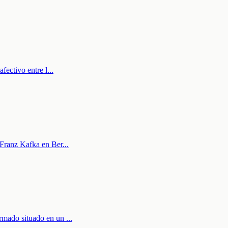
afectivo entre l
...
e Franz Kafka en Ber
...
 armado situado en un
...