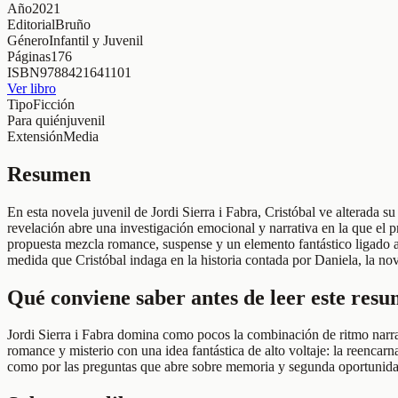
Año
2021
Editorial
Bruño
Género
Infantil y Juvenil
Páginas
176
ISBN
9788421641101
Ver libro
Tipo
Ficción
Para quién
juvenil
Extensión
Media
Resumen
En esta novela juvenil de Jordi Sierra i Fabra, Cristóbal ve alterada
revelación abre una investigación emocional y narrativa en la que el p
propuesta mezcla romance, suspense y un elemento fantástico ligado a
medida que Cristóbal indaga en la historia contada por Daniela, la nov
Qué conviene saber antes de leer este res
Jordi Sierra i Fabra domina como pocos la combinación de ritmo narrat
romance y misterio con una idea fantástica de alto voltaje: la reencar
como por las preguntas que abre sobre memoria y segunda oportunida