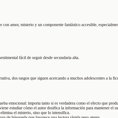
ve con amor, misterio y un componente fantástico accesible, especialme
sentimental fácil de seguir desde secundaria alta.
tiva, dos rasgos que siguen acercando a muchos adolescentes a la ficc
eba emocional: importa tanto si es verdadera como el efecto que produ
onviene estudiar cómo el autor dosifica la información para mantener el s
limina el misterio, sino que lo intensifica.
ctura de búsqueda que favorece una lectura rápida pero atenta.