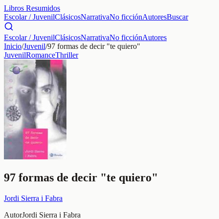
Libros Resumidos
Escolar / Juvenil
Clásicos
Narrativa
No ficción
Autores
Buscar
Escolar / Juvenil
Clásicos
Narrativa
No ficción
Autores
Inicio
/
Juvenil
/
97 formas de decir "te quiero"
Juvenil
Romance
Thriller
97 formas de decir "te quiero"
Jordi Sierra i Fabra
Autor
Jordi Sierra i Fabra