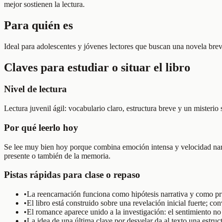
mejor sostienen la lectura.
Para quién es
Ideal para adolescentes y jóvenes lectores que buscan una novela bre
Claves para estudiar o situar el libro
Nivel de lectura
Lectura juvenil ágil: vocabulario claro, estructura breve y un misterio 
Por qué leerlo hoy
Se lee muy bien hoy porque combina emoción intensa y velocidad narra
presente o también de la memoria.
Pistas rápidas para clase o repaso
•
La reencarnación funciona como hipótesis narrativa y como pru
•
El libro está construido sobre una revelación inicial fuerte; c
•
El romance aparece unido a la investigación: el sentimiento no e
•
La idea de una última clave por desvelar da al texto una estru