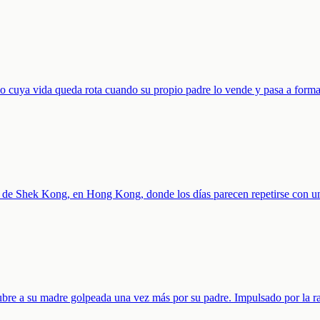
ano cuya vida queda rota cuando su propio padre lo vende y pasa a form
os de Shek Kong, en Hong Kong, donde los días parecen repetirse con u
bre a su madre golpeada una vez más por su padre. Impulsado por la ra