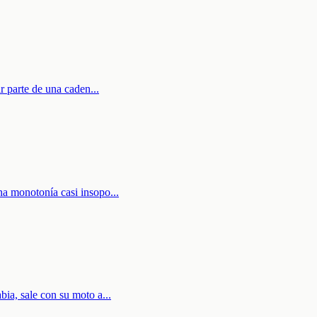
ar parte de una caden
...
na monotonía casi insopo
...
bia, sale con su moto a
...