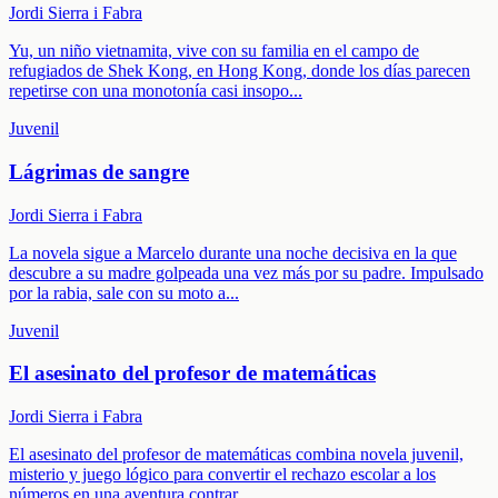
Jordi Sierra i Fabra
Yu, un niño vietnamita, vive con su familia en el campo de
refugiados de Shek Kong, en Hong Kong, donde los días parecen
repetirse con una monotonía casi insopo
...
Juvenil
Lágrimas de sangre
Jordi Sierra i Fabra
La novela sigue a Marcelo durante una noche decisiva en la que
descubre a su madre golpeada una vez más por su padre. Impulsado
por la rabia, sale con su moto a
...
Juvenil
El asesinato del profesor de matemáticas
Jordi Sierra i Fabra
El asesinato del profesor de matemáticas combina novela juvenil,
misterio y juego lógico para convertir el rechazo escolar a los
números en una aventura contrar
...