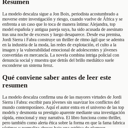
Resumen
La modelo descalza sigue a Jon Boix, periodista acostumbrado a
moverse entre investigación y riesgo, cuando vuelve de África y se
enfrenta a un caso que lo toca de manera íntima: Alejandra, top
model española y antigua pareja suya, ha sido acusada de asesinato
tras una noche de excesos y luego desaparece. Desde esa premisa,
Jordi Sierra i Fabra construye un thriller de ritmo ágil que se adentra
en la industria de la moda, las redes de explotación, el culto a la
imagen y la vulnerabilidad emocional de adolescentes y jóvenes
convertidas en mercancía. La novela combina intriga policial con
denuncia social y muestra que detrás del brillo mediático suele
esconderse un sistema feroz.
Qué conviene saber antes de leer este
resumen
La modelo descalza confirma una de las mayores virtudes de Jordi
Sierra i Fabra: escribir para jóvenes sin suavizar los conflictos del
mundo contemporáneo. Aquí el autor entra en el universo de las top
models y desmonta su prestigio aparente mediante una investigación
rápida, emocional y muy narrativa. El libro funciona como thriller,
pero también como alerta ética sobre la forma en que la fama fabrica
víctimas y normaliza abusos bajo una estética de glamour.