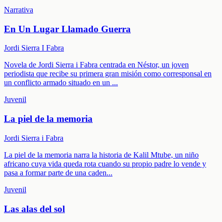
Narrativa
En Un Lugar Llamado Guerra
Jordi Sierra I Fabra
Novela de Jordi Sierra i Fabra centrada en Néstor, un joven
periodista que recibe su primera gran misión como corresponsal en
un conflicto armado situado en un
...
Juvenil
La piel de la memoria
Jordi Sierra i Fabra
La piel de la memoria narra la historia de Kalil Mtube, un niño
africano cuya vida queda rota cuando su propio padre lo vende y
pasa a formar parte de una caden
...
Juvenil
Las alas del sol