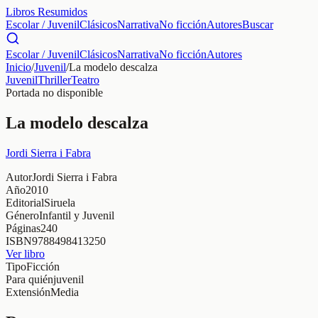
Libros Resumidos
Escolar / Juvenil
Clásicos
Narrativa
No ficción
Autores
Buscar
Escolar / Juvenil
Clásicos
Narrativa
No ficción
Autores
Inicio
/
Juvenil
/
La modelo descalza
Juvenil
Thriller
Teatro
Portada no disponible
La modelo descalza
Jordi Sierra i Fabra
Autor
Jordi Sierra i Fabra
Año
2010
Editorial
Siruela
Género
Infantil y Juvenil
Páginas
240
ISBN
9788498413250
Ver libro
Tipo
Ficción
Para quién
juvenil
Extensión
Media