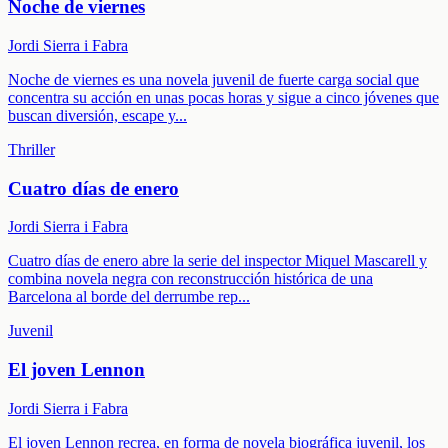
Noche de viernes
Jordi Sierra i Fabra
Noche de viernes es una novela juvenil de fuerte carga social que
concentra su acción en unas pocas horas y sigue a cinco jóvenes que
buscan diversión, escape y
...
Thriller
Cuatro días de enero
Jordi Sierra i Fabra
Cuatro días de enero abre la serie del inspector Miquel Mascarell y
combina novela negra con reconstrucción histórica de una
Barcelona al borde del derrumbe rep
...
Juvenil
El joven Lennon
Jordi Sierra i Fabra
El joven Lennon recrea, en forma de novela biográfica juvenil, los