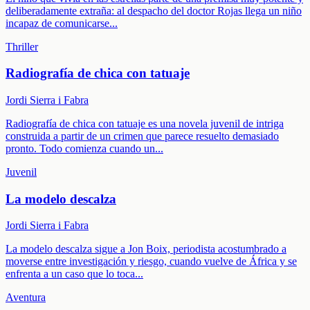
deliberadamente extraña: al despacho del doctor Rojas llega un niño
incapaz de comunicarse
...
Thriller
Radiografía de chica con tatuaje
Jordi Sierra i Fabra
Radiografía de chica con tatuaje es una novela juvenil de intriga
construida a partir de un crimen que parece resuelto demasiado
pronto. Todo comienza cuando un
...
Juvenil
La modelo descalza
Jordi Sierra i Fabra
La modelo descalza sigue a Jon Boix, periodista acostumbrado a
moverse entre investigación y riesgo, cuando vuelve de África y se
enfrenta a un caso que lo toca
...
Aventura