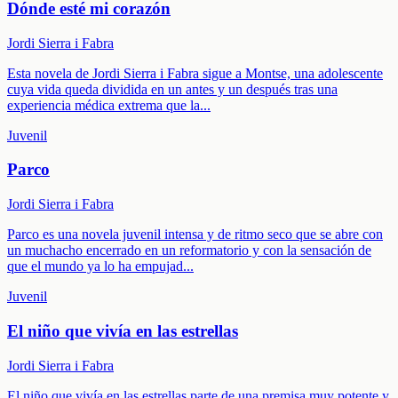
Dónde esté mi corazón
Jordi Sierra i Fabra
Esta novela de Jordi Sierra i Fabra sigue a Montse, una adolescente
cuya vida queda dividida en un antes y un después tras una
experiencia médica extrema que la
...
Juvenil
Parco
Jordi Sierra i Fabra
Parco es una novela juvenil intensa y de ritmo seco que se abre con
un muchacho encerrado en un reformatorio y con la sensación de
que el mundo ya lo ha empujad
...
Juvenil
El niño que vivía en las estrellas
Jordi Sierra i Fabra
El niño que vivía en las estrellas parte de una premisa muy potente y