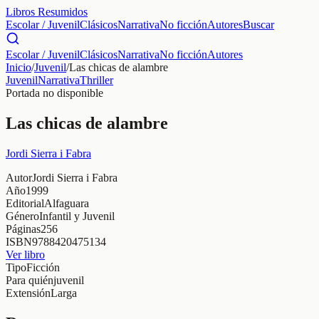
Libros Resumidos
Escolar / Juvenil
Clásicos
Narrativa
No ficción
Autores
Buscar
Escolar / Juvenil
Clásicos
Narrativa
No ficción
Autores
Inicio
/
Juvenil
/
Las chicas de alambre
Juvenil
Narrativa
Thriller
Portada no disponible
Las chicas de alambre
Jordi Sierra i Fabra
Autor
Jordi Sierra i Fabra
Año
1999
Editorial
Alfaguara
Género
Infantil y Juvenil
Páginas
256
ISBN
9788420475134
Ver libro
Tipo
Ficción
Para quién
juvenil
Extensión
Larga