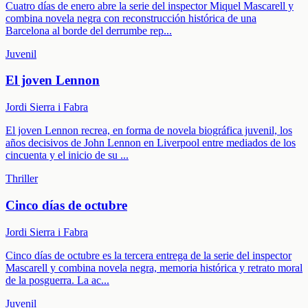
Cuatro días de enero abre la serie del inspector Miquel Mascarell y
combina novela negra con reconstrucción histórica de una
Barcelona al borde del derrumbe rep
...
Juvenil
El joven Lennon
Jordi Sierra i Fabra
El joven Lennon recrea, en forma de novela biográfica juvenil, los
años decisivos de John Lennon en Liverpool entre mediados de los
cincuenta y el inicio de su
...
Thriller
Cinco días de octubre
Jordi Sierra i Fabra
Cinco días de octubre es la tercera entrega de la serie del inspector
Mascarell y combina novela negra, memoria histórica y retrato moral
de la posguerra. La ac
...
Juvenil