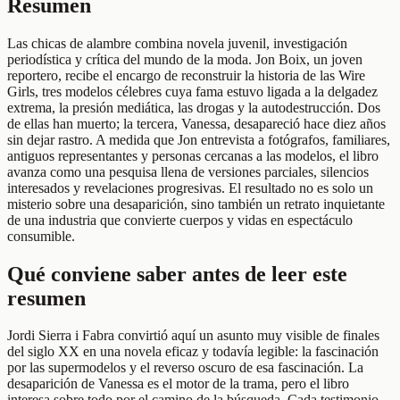
Resumen
Las chicas de alambre combina novela juvenil, investigación
periodística y crítica del mundo de la moda. Jon Boix, un joven
reportero, recibe el encargo de reconstruir la historia de las Wire
Girls, tres modelos célebres cuya fama estuvo ligada a la delgadez
extrema, la presión mediática, las drogas y la autodestrucción. Dos
de ellas han muerto; la tercera, Vanessa, desapareció hace diez años
sin dejar rastro. A medida que Jon entrevista a fotógrafos, familiares,
antiguos representantes y personas cercanas a las modelos, el libro
avanza como una pesquisa llena de versiones parciales, silencios
interesados y revelaciones progresivas. El resultado no es solo un
misterio sobre una desaparición, sino también un retrato inquietante
de una industria que convierte cuerpos y vidas en espectáculo
consumible.
Qué conviene saber antes de leer este
resumen
Jordi Sierra i Fabra convirtió aquí un asunto muy visible de finales
del siglo XX en una novela eficaz y todavía legible: la fascinación
por las supermodelos y el reverso oscuro de esa fascinación. La
desaparición de Vanessa es el motor de la trama, pero el libro
interesa sobre todo por el camino de la búsqueda. Cada testimonio