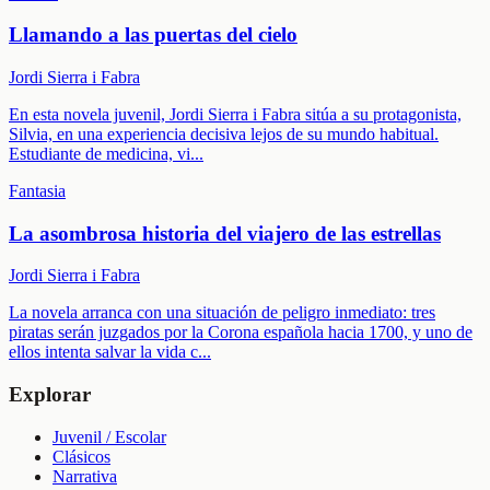
Llamando a las puertas del cielo
Jordi Sierra i Fabra
En esta novela juvenil, Jordi Sierra i Fabra sitúa a su protagonista,
Silvia, en una experiencia decisiva lejos de su mundo habitual.
Estudiante de medicina, vi
...
Fantasia
La asombrosa historia del viajero de las estrellas
Jordi Sierra i Fabra
La novela arranca con una situación de peligro inmediato: tres
piratas serán juzgados por la Corona española hacia 1700, y uno de
ellos intenta salvar la vida c
...
Explorar
Juvenil / Escolar
Clásicos
Narrativa