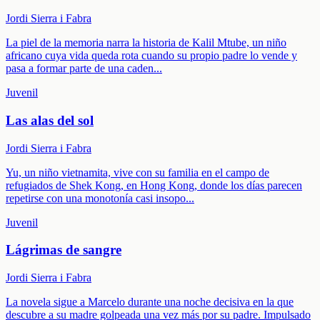
Jordi Sierra i Fabra
La piel de la memoria narra la historia de Kalil Mtube, un niño
africano cuya vida queda rota cuando su propio padre lo vende y
pasa a formar parte de una caden
...
Juvenil
Las alas del sol
Jordi Sierra i Fabra
Yu, un niño vietnamita, vive con su familia en el campo de
refugiados de Shek Kong, en Hong Kong, donde los días parecen
repetirse con una monotonía casi insopo
...
Juvenil
Lágrimas de sangre
Jordi Sierra i Fabra
La novela sigue a Marcelo durante una noche decisiva en la que
descubre a su madre golpeada una vez más por su padre. Impulsado