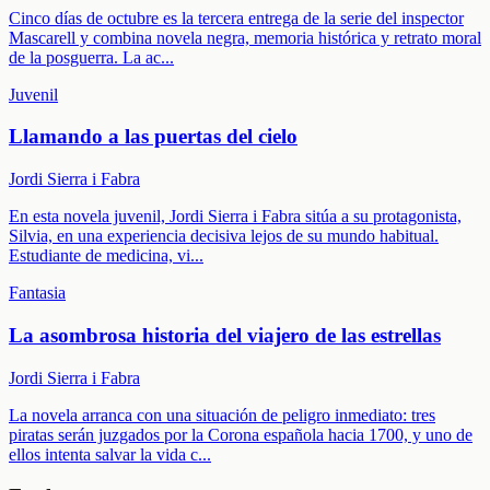
Cinco días de octubre es la tercera entrega de la serie del inspector
Mascarell y combina novela negra, memoria histórica y retrato moral
de la posguerra. La ac
...
Juvenil
Llamando a las puertas del cielo
Jordi Sierra i Fabra
En esta novela juvenil, Jordi Sierra i Fabra sitúa a su protagonista,
Silvia, en una experiencia decisiva lejos de su mundo habitual.
Estudiante de medicina, vi
...
Fantasia
La asombrosa historia del viajero de las estrellas
Jordi Sierra i Fabra
La novela arranca con una situación de peligro inmediato: tres
piratas serán juzgados por la Corona española hacia 1700, y uno de
ellos intenta salvar la vida c
...