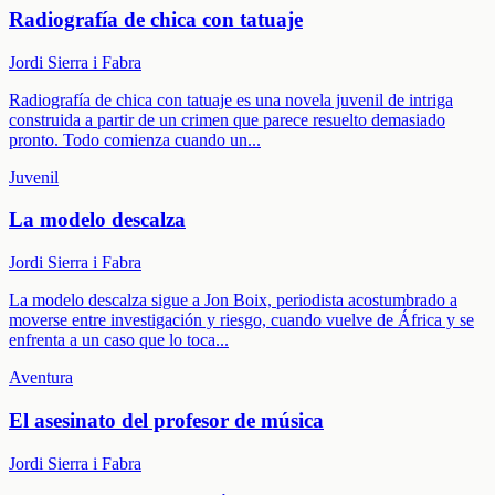
Radiografía de chica con tatuaje
Jordi Sierra i Fabra
Radiografía de chica con tatuaje es una novela juvenil de intriga
construida a partir de un crimen que parece resuelto demasiado
pronto. Todo comienza cuando un
...
Juvenil
La modelo descalza
Jordi Sierra i Fabra
La modelo descalza sigue a Jon Boix, periodista acostumbrado a
moverse entre investigación y riesgo, cuando vuelve de África y se
enfrenta a un caso que lo toca
...
Aventura
El asesinato del profesor de música
Jordi Sierra i Fabra