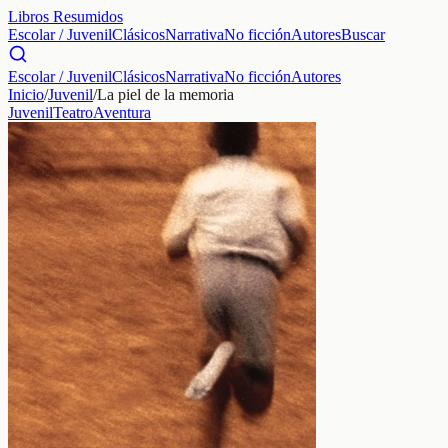
Libros Resumidos
Escolar / Juvenil
Clásicos
Narrativa
No ficción
Autores
Buscar
Escolar / Juvenil
Clásicos
Narrativa
No ficción
Autores
Inicio
/
Juvenil
/
La piel de la memoria
Juvenil
Teatro
Aventura