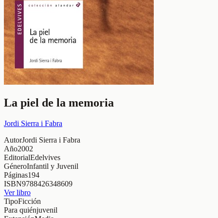
La piel de la memoria
Jordi Sierra i Fabra
Autor
Jordi Sierra i Fabra
Año
2002
Editorial
Edelvives
Género
Infantil y Juvenil
Páginas
194
ISBN
9788426348609
Ver libro
Tipo
Ficción
Para quién
juvenil