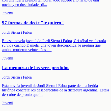
con una fuerte presión temporal: todo sucede a lo largo de una
noche y en dos ciudades di
...
Juvenil
97 formas de decir "te quiero"
Jordi Sierra i Fabra
En esta novela juvenil de Jordi Sierra i Fabra, Cristóbal ve alterada
su vida cuando Daniela, una joven desconocida, le asegura que
ambos murieron veinte años a
...
Juvenil
La memoria de los seres perdidos
Jordi Sierra i Fabra
Esta novela juvenil de Jordi Sierra i Fabra parte de una herida
histórica concreta: los desaparecidos de la dictadura argentina. Estela
descubre de pronto que l
...
Juvenil