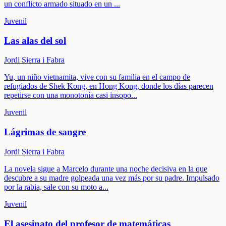
un conflicto armado situado en un
...
Juvenil
Las alas del sol
Jordi Sierra i Fabra
Yu, un niño vietnamita, vive con su familia en el campo de
refugiados de Shek Kong, en Hong Kong, donde los días parecen
repetirse con una monotonía casi insopo
...
Juvenil
Lágrimas de sangre
Jordi Sierra i Fabra
La novela sigue a Marcelo durante una noche decisiva en la que
descubre a su madre golpeada una vez más por su padre. Impulsado
por la rabia, sale con su moto a
...
Juvenil
El asesinato del profesor de matemáticas