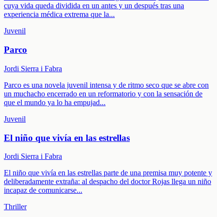
cuya vida queda dividida en un antes y un después tras una
experiencia médica extrema que la
...
Juvenil
Parco
Jordi Sierra i Fabra
Parco es una novela juvenil intensa y de ritmo seco que se abre con
un muchacho encerrado en un reformatorio y con la sensación de
que el mundo ya lo ha empujad
...
Juvenil
El niño que vivía en las estrellas
Jordi Sierra i Fabra
El niño que vivía en las estrellas parte de una premisa muy potente y
deliberadamente extraña: al despacho del doctor Rojas llega un niño
incapaz de comunicarse
...
Thriller