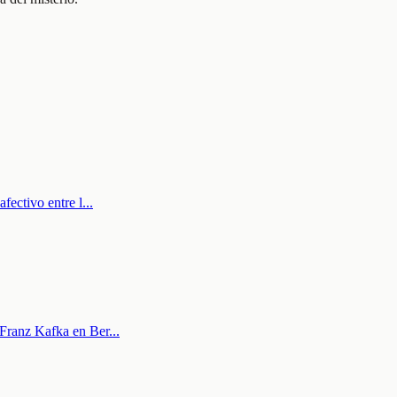
afectivo entre l
...
e Franz Kafka en Ber
...